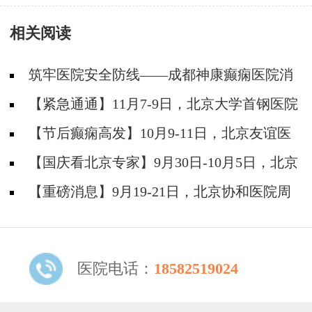
相关阅读
筑牢医院安全防线——成都神康癫痫医院消
防安全培训纪实
【紧急通通】11月7-9日，北京大学首钢医院
神经内科胡颖教授亲临成都会诊，破解癫痫疑难
【节后癫痫高发】10月9-11日，北京友谊医
院陈葵博士免费会诊+治疗援助，破解癫痫难
【国庆看北京专家】9月30日-10月5日，北京
题！
天坛&首钢医院两大专家蓉城亲诊+癫痫大额救
【重磅消息】9月19-21日，北京协和医院周
助，速约！
祥琴教授成都领衔会诊，共筑全年龄段抗癫防
线！
医院电话：
18582519024