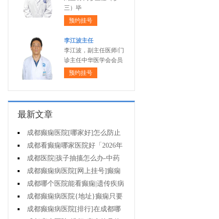
三）毕
预约挂号
李江波主任
李江波，副主任医师/门
诊主任中华医学会会员
预约挂号
最新文章
成都癫痫医院[哪家好]怎么防止
癫痫发作?
成都看癫痫哪家医院好「2026年
度公布」生活中容易被忽视的癫痫
成都医院|孩子抽搐怎么办-中药
诱因有哪些?
治疗癫痫可以治好吗?
成都癫痫病医院[网上挂号]癫痫
的日常护理要点有哪些?
成都哪个医院能看癫痫|遗传疾病
中有癫痫吗?
成都癫痫病医院{地址}癫痫只要
手术就能治好吗?
成都癫痫病医院[排行]在成都哪