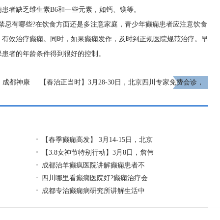
患者缺乏维生素B6和一些元素，如钙、镁等。
禁忌有哪些?在饮食方面还是多注意家庭，青少年癫痫患者应注意饮食
，有效治疗癫痫。同时，如果癫痫发作，及时到正规医院规范治疗。早
保患者的年龄条件得到很好的控制。
日，成都神康
【春治正当时】‌3月28-30日，北京四川专家免费会诊，
助力癫痫患者抓住春季治疗黄金期
下一页
【春季癫痫高发】 3月14-15日，北京
【3.8女神节特别行动】3月8日，詹伟
成都治羊癫疯医院讲解癫痫患者不
四川哪里看癫痫医院好?癫痫治疗会
成都专治癫痫病研究所讲解生活中