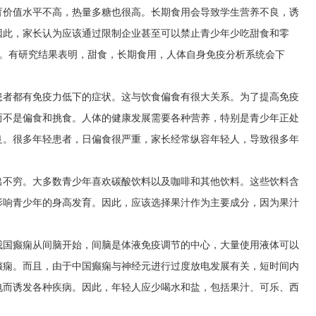
育价值水平不高，热量多糖也很高。长期食用会导致学生营养不良，诱
因此，家长认为应该通过限制企业甚至可以禁止青少年少吃甜食和零
;。有研究结果表明，甜食，长期食用，人体自身免疫分析系统会下
患者都有免疫力低下的症状。这与饮食偏食有很大关系。为了提高免疫
而不是偏食和挑食。人体的健康发展需要各种营养，特别是青少年正处
良。很多年轻患者，日偏食很严重，家长经常纵容年轻人，导致很多年
出不穷。大多数青少年喜欢碳酸饮料以及咖啡和其他饮料。这些饮料含
影响青少年的身高发育。因此，应该选择果汁作为主要成分，因为果汁
我国癫痫从间脑开始，间脑是体液免疫调节的中心，大量使用液体可以
癫痫。而且，由于中国癫痫与神经元进行过度放电发展有关，短时间内
电而诱发各种疾病。因此，年轻人应少喝水和盐，包括果汁、可乐、西