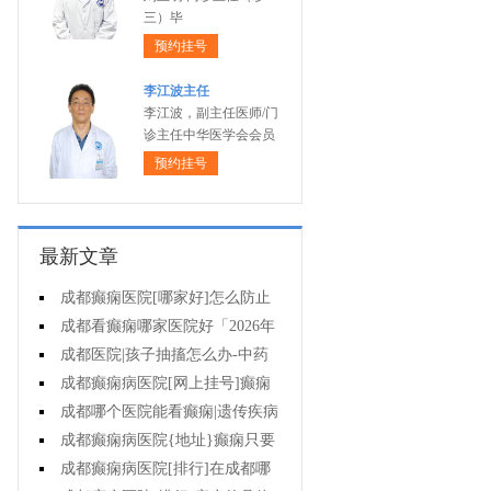
三）毕
预约挂号
李江波主任
李江波，副主任医师/门
诊主任中华医学会会员
预约挂号
最新文章
成都癫痫医院[哪家好]怎么防止
癫痫发作?
成都看癫痫哪家医院好「2026年
度公布」生活中容易被忽视的癫痫
成都医院|孩子抽搐怎么办-中药
诱因有哪些?
治疗癫痫可以治好吗?
成都癫痫病医院[网上挂号]癫痫
的日常护理要点有哪些?
成都哪个医院能看癫痫|遗传疾病
中有癫痫吗?
成都癫痫病医院{地址}癫痫只要
手术就能治好吗?
成都癫痫病医院[排行]在成都哪