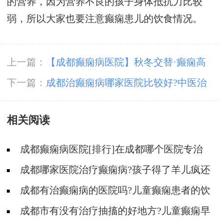
的营养，因为营养不良的孩子身体抵抗力比较
弱，所以大家也要注意癫痫患儿的饮食情况。
上一篇：
【成都癫痫病医院】秋冬交替·癫痫高
发，11月9-10日，北京专家助力会诊解癫痫疑
下一篇：
成都治癫痫病哪家医院比较好?中医治
难，号源紧张，速约!
疗癫痫病需要注意什么?
相关阅读
成都癫痫病医院[排行]在成都哪个医院专治
儿童癫痫好?
成都哪家医院治疗癫痫病?孩子得了羊儿疯还
能治疗好吗?
成都有治癫痫病的医院吗?儿童癫痫患者的饮
食怎么调整?
成都市有没有治疗抽搐的好地方?儿童癫痫早