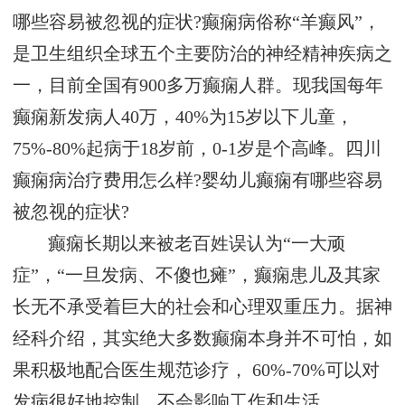
哪些容易被忽视的症状?癫痫病俗称“羊癫风”，
是卫生组织全球五个主要防治的神经精神疾病之
一，目前全国有900多万癫痫人群。现我国每年
癫痫新发病人40万，40%为15岁以下儿童，
75%-80%起病于18岁前，0-1岁是个高峰。四川
癫痫病治疗费用怎么样?婴幼儿癫痫有哪些容易
被忽视的症状?
癫痫长期以来被老百姓误认为“一大顽
症”，“一旦发病、不傻也瘫”，癫痫患儿及其家
长无不承受着巨大的社会和心理双重压力。据神
经科介绍，其实绝大多数癫痫本身并不可怕，如
果积极地配合医生规范诊疗， 60%-70%可以对
发病很好地控制，不会影响工作和生活。