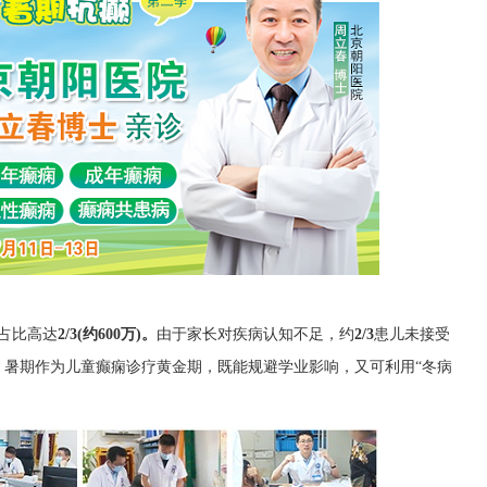
占比高达
2/3(约600万)。
由于家长对疾病认知不足，约
2/3
患儿未接受
。暑期作为儿童癫痫诊疗黄金期，既能规避学业影响，又可利用“冬病