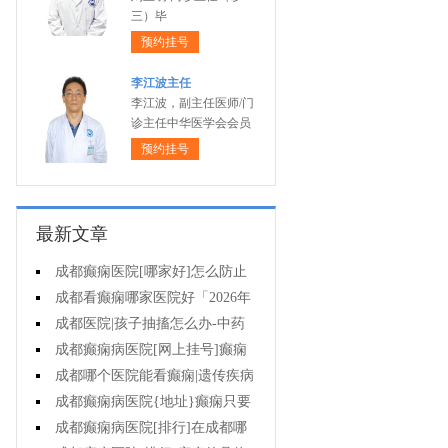
三）毕
预约挂号
李江波主任
李江波，副主任医师/门
诊主任中华医学会会员
预约挂号
最新文章
成都癫痫医院[哪家好]怎么防止
癫痫发作?
成都看癫痫哪家医院好「2026年
度公布」生活中容易被忽视的癫痫
成都医院|孩子抽搐怎么办-中药
诱因有哪些?
治疗癫痫可以治好吗?
成都癫痫病医院[网上挂号]癫痫
的日常护理要点有哪些?
成都哪个医院能看癫痫|遗传疾病
中有癫痫吗?
成都癫痫病医院{地址}癫痫只要
手术就能治好吗?
成都癫痫病医院[排行]在成都哪