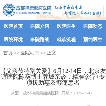
医院首页
医院介绍
医院医生
医院动态
医院环境
来院路线
就诊流程
预约医生
首页
>>
医院动态
>> 正文
【父亲节特别关爱】6月12-14日，北京友
谊医院陈葵博士蓉城亲诊，精准诊疗+专
项援助惠及癫痫患者
来源：成都神康癫痫病医院
日期：2025-06-06