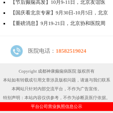
神经内科胡颖教授亲临成都会诊，破解癫痫疑难
【节后癫痫高发】10月9-11日，北京友谊医
院陈葵博士免费会诊+治疗援助，破解癫痫难
【国庆看北京专家】9月30日-10月5日，北京
题！
天坛&首钢医院两大专家蓉城亲诊+癫痫大额救
【重磅消息】9月19-21日，北京协和医院周
助，速约！
祥琴教授成都领衔会诊，共筑全年龄段抗癫防
线！
医院电话：
18582519024
Copyright 成都神康癫痫病医院 版权所有
本站如有转载或引用文章涉及版权问题，请速与我们联系
本网站只针对内部交流平台，不作为广告宣传。
特别声明：本站内容仅供参考，不作为诊断及医疗依据。
平台公司营业执照信息公示