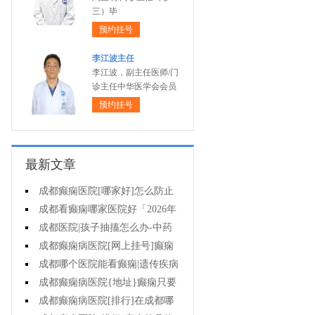
三）毕
预约挂号
李江波主任
李江波，副主任医师/门
诊主任中华医学会会员
预约挂号
最新文章
成都癫痫医院[哪家好]怎么防止
癫痫发作?
成都看癫痫哪家医院好「2026年
度公布」生活中容易被忽视的癫痫
成都医院|孩子抽搐怎么办-中药
诱因有哪些?
治疗癫痫可以治好吗?
成都癫痫病医院[网上挂号]癫痫
的日常护理要点有哪些?
成都哪个医院能看癫痫|遗传疾病
中有癫痫吗?
成都癫痫病医院{地址}癫痫只要
手术就能治好吗?
成都癫痫病医院[排行]在成都哪