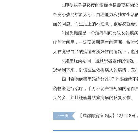
1.即使孩子是轻度的癫痫也是需要药物
毕竟小孩的年龄太小，自理能力和独立生活
面的问题。而生活上的不注意，很容易就会
2.因为癫痫是一个治疗时间比较长的疾
疗的时间里，一定要遵照医生的医嘱，按时
人在觉得自己的病情有所好转的情况下，也
3.如果服药期间，遇到患者发作的情况
况录制下来，以便医生依据病人的病情，安
四川癫痫病哪里治疗好?孩子的癫痫病不
药物来进行治疗，千万不要害怕药物的副作
大的多，并且还会导致癫痫病的反复发作。
上一页
【成都癫痫病医院】12月7-8
知名癫痫专家亲临成都免费会诊，多项援助
放!