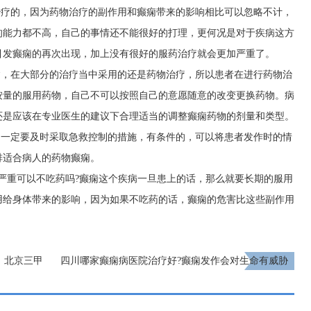
治疗的，因为药物治疗的副作用和癫痫带来的影响相比可以忽略不计，
的能力都不高，自己的事情还不能很好的打理，更何况是对于疾病这方
引发癫痫的再次出现，加上没有很好的服药治疗就会更加严重了。
病，在大部分的治疗当中采用的还是药物治疗，所以患者在进行药物治
按量的服用药物，自己不可以按照自己的意愿随意的改变更换药物。病
还是应该在专业医生的建议下合理适当的调整癫痫药物的剂量和类型。
，一定要及时采取急救控制的措施，有条件的，可以将患者发作时的情
排适合病人的药物癫痫。
严重可以不吃药吗?癫痫这个疾病一旦患上的话，那么就要长期的服用
用给身体带来的影响，因为如果不吃药的话，癫痫的危害比这些副作用
日，北京三甲
四川哪家癫痫病医院治疗好?癫痫发作会对生命有威胁
补贴限时发
吗?
下一页