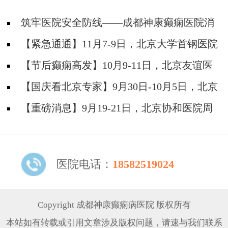
筑牢医院安全防线——成都神康癫痫医院消
防安全培训纪实
【紧急通通】11月7-9日，北京大学首钢医院
神经内科胡颖教授亲临成都会诊，破解癫痫疑难
【节后癫痫高发】10月9-11日，北京友谊医
院陈葵博士免费会诊+治疗援助，破解癫痫难
【国庆看北京专家】9月30日-10月5日，北京
题！
天坛&首钢医院两大专家蓉城亲诊+癫痫大额救
【重磅消息】9月19-21日，北京协和医院周
助，速约！
祥琴教授成都领衔会诊，共筑全年龄段抗癫防
线！
医院电话：
18582519024
Copyright 成都神康癫痫病医院 版权所有
本站如有转载或引用文章涉及版权问题，请速与我们联系