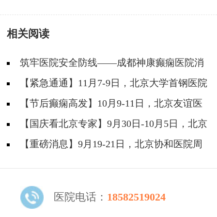
相关阅读
筑牢医院安全防线——成都神康癫痫医院消
防安全培训纪实
【紧急通通】11月7-9日，北京大学首钢医院
神经内科胡颖教授亲临成都会诊，破解癫痫疑难
【节后癫痫高发】10月9-11日，北京友谊医
院陈葵博士免费会诊+治疗援助，破解癫痫难
【国庆看北京专家】9月30日-10月5日，北京
题！
天坛&首钢医院两大专家蓉城亲诊+癫痫大额救
【重磅消息】9月19-21日，北京协和医院周
助，速约！
祥琴教授成都领衔会诊，共筑全年龄段抗癫防
线！
医院电话：
18582519024