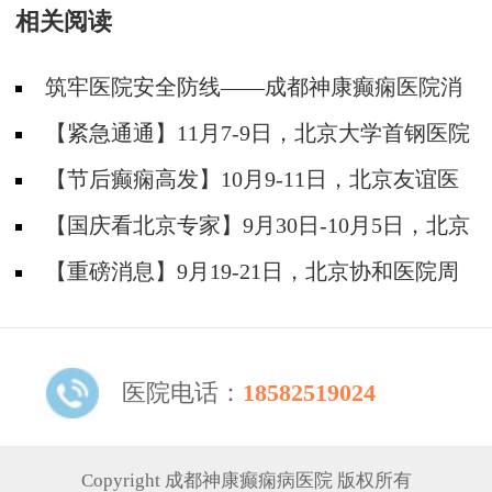
相关阅读
筑牢医院安全防线——成都神康癫痫医院消
防安全培训纪实
【紧急通通】11月7-9日，北京大学首钢医院
神经内科胡颖教授亲临成都会诊，破解癫痫疑难
【节后癫痫高发】10月9-11日，北京友谊医
院陈葵博士免费会诊+治疗援助，破解癫痫难
【国庆看北京专家】9月30日-10月5日，北京
题！
天坛&首钢医院两大专家蓉城亲诊+癫痫大额救
【重磅消息】9月19-21日，北京协和医院周
助，速约！
祥琴教授成都领衔会诊，共筑全年龄段抗癫防
线！
医院电话：
18582519024
Copyright 成都神康癫痫病医院 版权所有