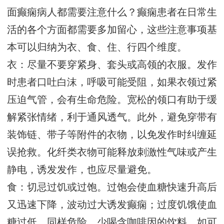
面癫痫病人都需要注意什么？癫痫患者在日常生
活的各个方面都需要多加留心，这些注意事项基
本可以归纳为衣、食、住、行四个维度。
衣：尽量不要穿紧身、套头或高领的衣服。发作
时患者口吐白沫，呼吸可能受阻，如果衣领过紧
压迫气管，会有生命危险。宽松的领口有助于缓
解紧张情绪，利于通风透气。此外，避免穿带有
装饰链、带子等附件的衣物，以免发作时纠缠延
误抢救。化纤类衣物可能释放刺激性气味或产生
静电，诱发发作，也应尽量避免。
食：切忌过饥或过饱。过饱会使血糖快速升高后
又迅速下降，波动过大诱发癫痫；过度饥饿使血
糖过低，同样危险。少喝含咖啡因的饮料，如可