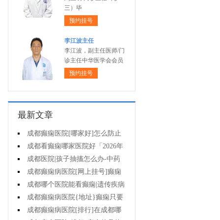
三）毕
预约挂号
李江波主任
李江波，副主任医师/门
诊主任中华医学会会员
预约挂号
最新文章
成都癫痫医院[哪家好]怎么防止
癫痫发作?
成都看癫痫哪家医院好「2026年
度公布」生活中容易被忽视的癫痫
成都医院|孩子抽搐怎么办-中药
诱因有哪些?
治疗癫痫可以治好吗?
成都癫痫病医院[网上挂号]癫痫
的日常护理要点有哪些?
成都哪个医院能看癫痫|遗传疾病
中有癫痫吗?
成都癫痫病医院{地址}癫痫只要
手术就能治好吗?
成都癫痫病医院[排行]在成都哪