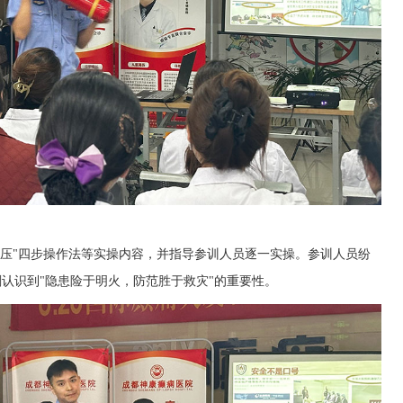
、压"四步操作法等实操内容，并指导参训人员逐一实操。参训人员纷
刻认识到"隐患险于明火，防范胜于救灾"的重要性。