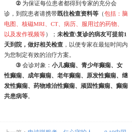
②
为保证每位患者都得到专家的充分会
诊，
到院患者请
携带
既往
检查资料
等
（
包括：脑
电图、核磁
MRI、CT、病历、服用过的药物、
以及发作视频等
）
；
未检查
\复诊
的病友可提前
1
天到院，做好相关检查
，以便专家在最短时间内
为您制定
有效的
治疗方案
。
③
会诊对象：
小儿癫痫、青少年癫痫、女
性癫痫、成年癫痫、老年癫痫、原发性癫痫、继
发性癫痫、药物难治性癫痫、顽固性癫痫、癫痫
共患病等
。