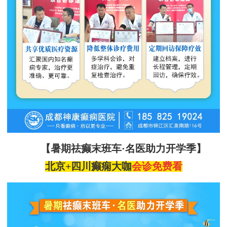
【暑期祛癫末班车
·名医助力开学季】
北京
+四川
癫痫大咖
会诊
免费看