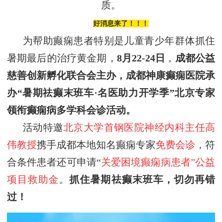
质。
好消息来了！！！
为帮助癫痫患者特别是儿童青少年群体抓住
暑期
最后的
治疗黄金期，
8
月
22
-
24
日
，
成都公益
慈善创新孵化联合会
主办，
成都神康癫痫医院
承
办
“暑期祛癫末班车·名医助力开学季”
北京专家
领衔癫痫病多学科会诊活动
。
活动特邀
北京大学首钢医院神经内科主任
高
伟
教授
携手成都本地知名癫痫专家
免费会诊
，符
合条件患者还可申请“
关爱困境癫痫病患者”公益
项目救助金
。
抓住暑期祛癫
末班车
，切勿再错
过！