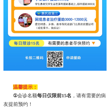
温馨提示：
①
会诊名额
每日仅
限前
15名
，
请有需要的病
友提前预约！