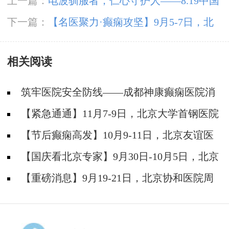
上一篇：
电波驯服者，仁心守护人——8.19中国
医师节致敬神康抗癫团队
下一篇：
【名医聚力·癫痫攻坚】9月5-7日，北
京朝阳医院神经内科周立春博士成都公益会诊，
相关阅读
名额有限，速约！
筑牢医院安全防线——成都神康癫痫医院消
防安全培训纪实
【紧急通通】11月7-9日，北京大学首钢医院
神经内科胡颖教授亲临成都会诊，破解癫痫疑难
【节后癫痫高发】10月9-11日，北京友谊医
院陈葵博士免费会诊+治疗援助，破解癫痫难
【国庆看北京专家】9月30日-10月5日，北京
题！
天坛&首钢医院两大专家蓉城亲诊+癫痫大额救
【重磅消息】9月19-21日，北京协和医院周
助，速约！
祥琴教授成都领衔会诊，共筑全年龄段抗癫防
线！