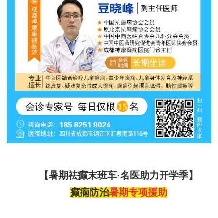
【暑期祛癫末班车
·名医助力开学季】
癫痫防治
暑期专项援助