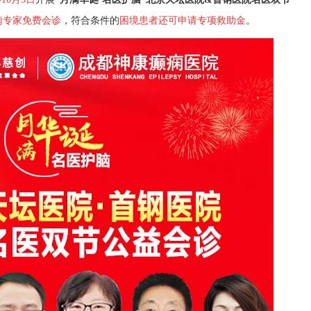
痫专家免费会诊
，
符合条件的
困境患者还
可申请专项救助金
。