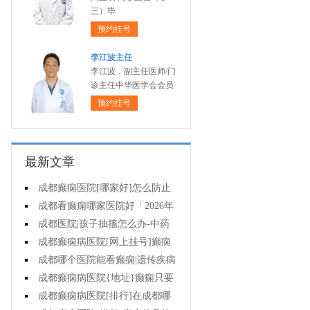
三）毕
预约挂号
李江波主任
李江波，副主任医师/门
诊主任中华医学会会员
预约挂号
最新文章
成都癫痫医院[哪家好]怎么防止
癫痫发作?
成都看癫痫哪家医院好「2026年
度公布」生活中容易被忽视的癫痫
成都医院|孩子抽搐怎么办-中药
诱因有哪些?
治疗癫痫可以治好吗?
成都癫痫病医院[网上挂号]癫痫
的日常护理要点有哪些?
成都哪个医院能看癫痫|遗传疾病
中有癫痫吗?
成都癫痫病医院{地址}癫痫只要
手术就能治好吗?
成都癫痫病医院[排行]在成都哪