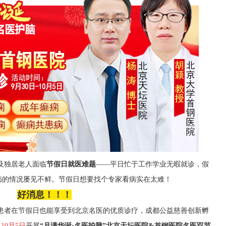
及独居老人面临
节假日就医难题
——平日忙于工作学业无暇就诊，假
病的情况屡见不鲜。
节假日想要找个专家看病实在太难！
好消息！！！
患者在节假日也能享受到北京名医的优质诊疗，
成都公益慈善创新孵
-10月
5
日
开展
“
月满华诞
·名医护脑
”
北京天坛医院
&首钢医院
名医双节