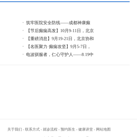
筑牢医院安全防线——成都神康癫
【节后癫痫高发】10月9-11日，北京
【重磅消息】9月19-21日，北京协和
【名医聚力·癫痫攻坚】9月5-7日，
电波驯服者，仁心守护人——8.19中
关于我们
-
联系方式
-
就诊流程
-
预约医生
-
健康讲堂
-
网站地图