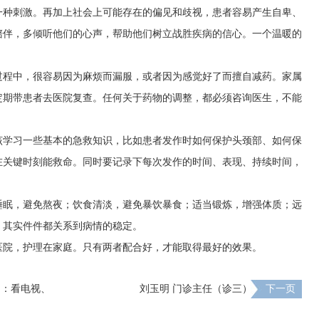
一种刺激。再加上社会上可能存在的偏见和歧视，患者容易产生自卑、
陪伴，多倾听他们的心声，帮助他们树立战胜疾病的信心。一个温暖的
过程中，很容易因为麻烦而漏服，或者因为感觉好了而擅自减药。家属
定期带患者去医院复查。任何关于药物的调整，都必须咨询医生，不能
该学习一些基本的急救知识，比如患者发作时如何保护头颈部、如何保
在关键时刻能救命。同时要记录下每次发作的时间、表现、持续时间，
睡眠，避免熬夜；饮食清淡，避免暴饮暴食；适当锻炼，增强体质；远
，其实件件都关系到病情的稳定。
医院，护理在家庭。只有两者配合好，才能取得最好的效果。
痫：看电视、
刘玉明 门诊主任（诊三）
下一页