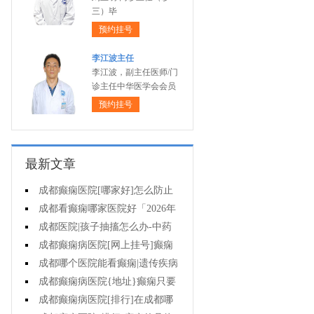
三）毕
预约挂号
李江波主任
李江波，副主任医师/门
诊主任中华医学会会员
预约挂号
最新文章
成都癫痫医院[哪家好]怎么防止
癫痫发作?
成都看癫痫哪家医院好「2026年
度公布」生活中容易被忽视的癫痫
成都医院|孩子抽搐怎么办-中药
诱因有哪些?
治疗癫痫可以治好吗?
成都癫痫病医院[网上挂号]癫痫
的日常护理要点有哪些?
成都哪个医院能看癫痫|遗传疾病
中有癫痫吗?
成都癫痫病医院{地址}癫痫只要
手术就能治好吗?
成都癫痫病医院[排行]在成都哪