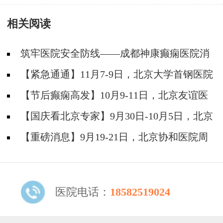
相关阅读
筑牢医院安全防线——成都神康癫痫医院消
防安全培训纪实
【紧急通通】11月7-9日，北京大学首钢医院
神经内科胡颖教授亲临成都会诊，破解癫痫疑难
【节后癫痫高发】10月9-11日，北京友谊医
院陈葵博士免费会诊+治疗援助，破解癫痫难
【国庆看北京专家】9月30日-10月5日，北京
题！
天坛&首钢医院两大专家蓉城亲诊+癫痫大额救
【重磅消息】9月19-21日，北京协和医院周
助，速约！
祥琴教授成都领衔会诊，共筑全年龄段抗癫防
线！
医院电话：
18582519024