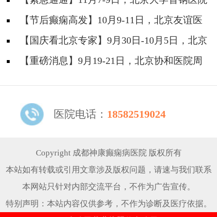
神经内科胡颖教授亲临成都会诊，破解癫痫疑难
【节后癫痫高发】10月9-11日，北京友谊医
院陈葵博士免费会诊+治疗援助，破解癫痫难
【国庆看北京专家】9月30日-10月5日，北京
题！
天坛&首钢医院两大专家蓉城亲诊+癫痫大额救
【重磅消息】9月19-21日，北京协和医院周
助，速约！
祥琴教授成都领衔会诊，共筑全年龄段抗癫防
线！
医院电话：
18582519024
Copyright 成都神康癫痫病医院 版权所有
本站如有转载或引用文章涉及版权问题，请速与我们联系
本网站只针对内部交流平台，不作为广告宣传。
特别声明：本站内容仅供参考，不作为诊断及医疗依据。