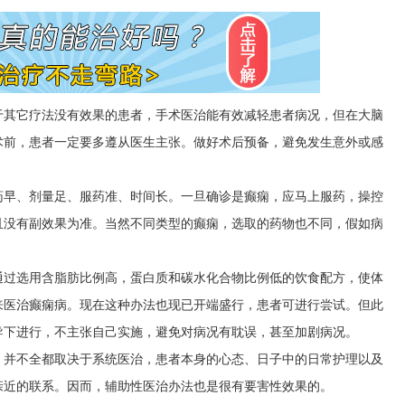
于其它疗法没有效果的患者，手术医治能有效减轻患者病况，但在大脑
术前，患者一定要多遵从医生主张。做好术后预备，避免发生意外或感
药早、剂量足、服药准、时间长。一旦确诊是癫痫，应马上服药，操控
且没有副效果为准。当然不同类型的癫痫，选取的药物也不同，假如病
。
通过选用含脂肪比例高，蛋白质和碳水化合物比例低的饮食配方，使体
来医治癫痫病。现在这种办法也现已开端盛行，患者可进行尝试。但此
导下进行，不主张自己实施，避免对病况有耽误，甚至加剧病况。
，并不全都取决于系统医治，患者本身的心态、日子中的日常护理以及
亲近的联系。因而，辅助性医治办法也是很有要害性效果的。