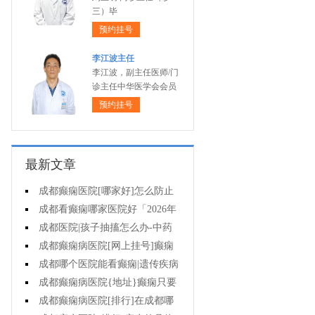
三）毕
预约挂号
李江波主任
李江波，副主任医师/门
诊主任中华医学会会员
预约挂号
最新文章
成都癫痫医院[哪家好]怎么防止
癫痫发作?
成都看癫痫哪家医院好「2026年
度公布」生活中容易被忽视的癫痫
成都医院|孩子抽搐怎么办-中药
诱因有哪些?
治疗癫痫可以治好吗?
成都癫痫病医院[网上挂号]癫痫
的日常护理要点有哪些?
成都哪个医院能看癫痫|遗传疾病
中有癫痫吗?
成都癫痫病医院{地址}癫痫只要
手术就能治好吗?
成都癫痫病医院[排行]在成都哪