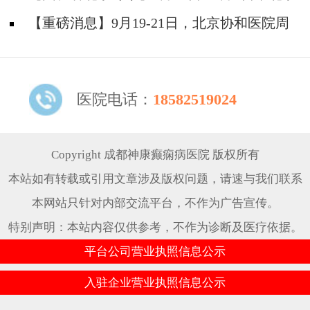
题！
天坛&首钢医院两大专家蓉城亲诊+癫痫大额救
【重磅消息】9月19-21日，北京协和医院周
助，速约！
祥琴教授成都领衔会诊，共筑全年龄段抗癫防
线！
医院电话：
18582519024
Copyright 成都神康癫痫病医院 版权所有
本站如有转载或引用文章涉及版权问题，请速与我们联系
本网站只针对内部交流平台，不作为广告宣传。
特别声明：本站内容仅供参考，不作为诊断及医疗依据。
平台公司营业执照信息公示
入驻企业营业执照信息公示