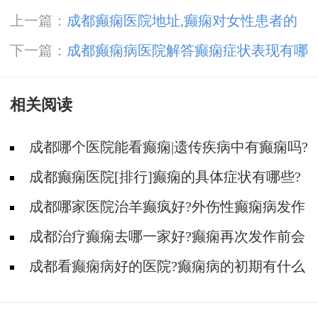
上一篇：
成都癫痫医院地址,癫痫对女性患者的
危害是什么?
下一篇：
成都癫痫病医院解答癫痫症状表现有哪
些呢?
相关阅读
成都哪个医院能看癫痫|遗传疾病中有癫痫吗?
成都癫痫医院[排行]癫痫的具体症状有哪些?
成都哪家医院治羊癫疯好?外伤性癫痫病发作
有哪些症状?
成都治疗癫痫去哪一家好?癫痫再次发作前会
有什么症状吗?
成都看癫痫病好的医院?癫痫病的初期有什么
症状呢?