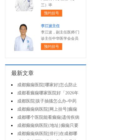
三）毕
预约挂号
李江波主任
李江波，副主任医师/门
诊主任中华医学会会员
预约挂号
最新文章
成都癫痫医院[哪家好]怎么防止
癫痫发作?
成都看癫痫哪家医院好「2026年
度公布」生活中容易被忽视的癫痫
成都医院|孩子抽搐怎么办-中药
诱因有哪些?
治疗癫痫可以治好吗?
成都癫痫病医院[网上挂号]癫痫
的日常护理要点有哪些?
成都哪个医院能看癫痫|遗传疾病
中有癫痫吗?
成都癫痫病医院{地址}癫痫只要
手术就能治好吗?
成都癫痫病医院[排行]在成都哪