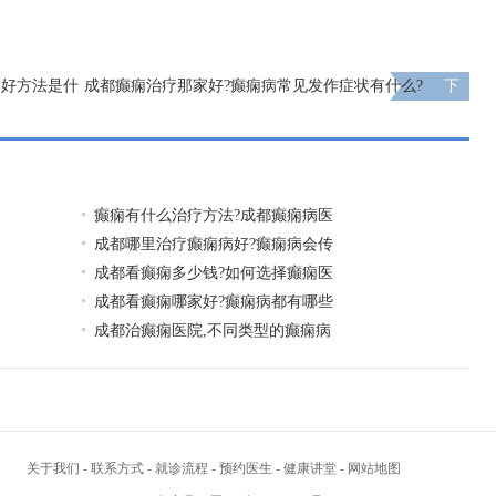
的好方法是什
成都癫痫治疗那家好?癫痫病常见发作症状有什么?
下
一页
癫痫有什么治疗方法?成都癫痫病医
成都哪里治疗癫痫病好?癫痫病会传
成都看癫痫多少钱?如何选择癫痫医
成都看癫痫哪家好?癫痫病都有哪些
成都治癫痫医院,不同类型的癫痫病
关于我们
-
联系方式
-
就诊流程
-
预约医生
-
健康讲堂
-
网站地图