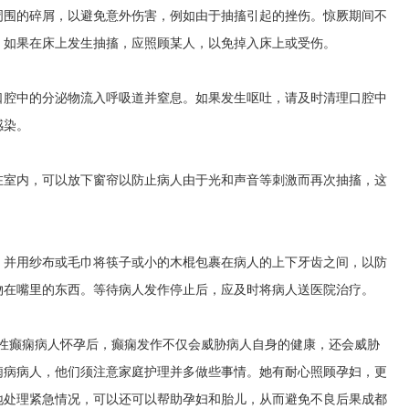
周围的碎屑，以避免意外伤害，例如由于抽搐引起的挫伤。惊厥期间不
。如果在床上发生抽搐，应照顾某人，以免掉入床上或受伤。
口腔中的分泌物流入呼吸道并窒息。如果发生呕吐，请及时清理口腔中
感染。
在室内，可以放下窗帘以防止病人由于光和声音等刺激而再次抽搐，这
，并用纱布或毛巾将筷子或小的木棍包裹在病人的上下牙齿之间，以防
物在嘴里的东西。等待病人发作停止后，应及时将病人送医院治疗。
女性癫痫病人怀孕后，癫痫发作不仅会威胁病人自身的健康，还会威胁
痫病病人，他们须注意家庭护理并多做些事情。她有耐心照顾孕妇，更
地处理紧急情况，可以还可以帮助孕妇和胎儿，从而避免不良后果
成都