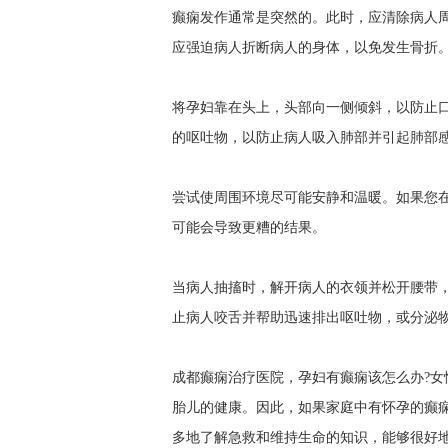
癫痫发作通常是突然的。此时，应清除病人
应强迫病人折断病人的身体，以免发生骨折
将孕妇靠在头上，头部向一侧倾斜，以防止
的呕吐物，以防止病人吸入肺部并引起肺部
尝试使周围环境尽可能安静和温暖。如果您
可能会导致更糟的结果。
当病人抽搐时，解开病人的衣领并松开腰带
止病人咬舌并帮助迅速排出呕吐物，或分泌
成都癫痫治疗医院，孕妇有癫痫该怎么办?
胎儿的健康。因此，如果家庭中有怀孕的癫
多地了解急救和维持生命的知识，能够很好