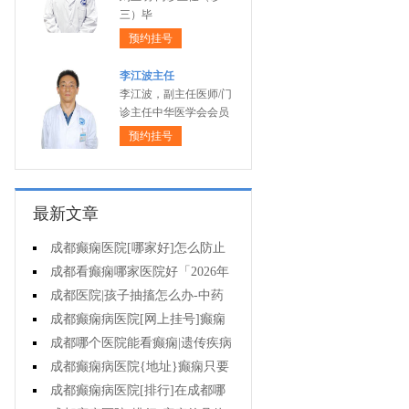
三）毕
预约挂号
李江波主任
李江波，副主任医师/门
诊主任中华医学会会员
预约挂号
最新文章
成都癫痫医院[哪家好]怎么防止
癫痫发作?
成都看癫痫哪家医院好「2026年
度公布」生活中容易被忽视的癫痫
成都医院|孩子抽搐怎么办-中药
诱因有哪些?
治疗癫痫可以治好吗?
成都癫痫病医院[网上挂号]癫痫
的日常护理要点有哪些?
成都哪个医院能看癫痫|遗传疾病
中有癫痫吗?
成都癫痫病医院{地址}癫痫只要
手术就能治好吗?
成都癫痫病医院[排行]在成都哪