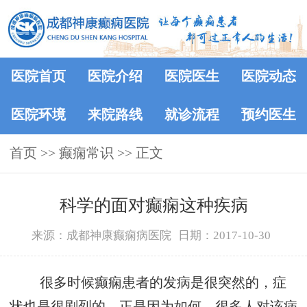
医院首页
医院介绍
医院医生
医院动态
医院环境
来院路线
就诊流程
预约医生
首页
>>
癫痫常识
>> 正文
科学的面对癫痫这种疾病
来源：成都神康癫痫病医院
日期：2017-10-30
很多时候癫痫患者的发病是很突然的，症
状也是很剧烈的。正是因为如何，很多人对该病