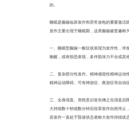
的。
睡眠是癫痫临床发作和异常放电的重要激活因
发作主要出现于睡眠期，这类癫痫被普遍称
一、睡眠型癫痫一般症状表现为发作性，伴
唤醒，或有惊恐表现，多伴肌张力不全或其
二、复杂部分性发作。精神感觉性精神运动
精神运动障碍。可有神游症、夜游症等自动
三、全身强直。突然意识丧失继之先强直后
大持续数十秒或数分钟后痉挛发作自然停止
若发作一直处于昏迷状态者称大发作持续状