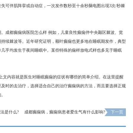
失可伴肌阵挛或自动症，一次发作数秒至十余秒脑电图出现3次/秒棘
期。
成都癫痫病医院怎么样
例如，儿童良性癫痫伴中央颞区棘波、觉
期持续棘波等。近年研究证明，额叶癫痫也更多地在睡眠期发作，典型
作几乎均发生于夜间睡眠中。某些特殊的痫样放电式样也多见于睡眠
?上文内容就是医生对睡眠癫痫的症状有哪些的简单介绍。在这里提醒
要及时的去治疗，选择适合自己的治疗癫痫病的方法，而且要选择正规
的。
法是什么?
成都癫痫病，癫痫病患者爱生气有什么影响?
下一页