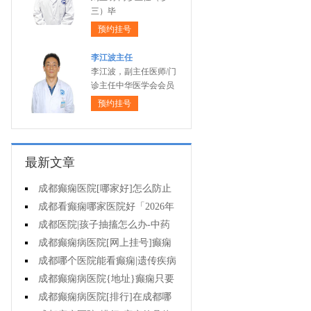
三）毕
预约挂号
李江波主任
李江波，副主任医师/门
诊主任中华医学会会员
预约挂号
最新文章
成都癫痫医院[哪家好]怎么防止
癫痫发作?
成都看癫痫哪家医院好「2026年
度公布」生活中容易被忽视的癫痫
成都医院|孩子抽搐怎么办-中药
诱因有哪些?
治疗癫痫可以治好吗?
成都癫痫病医院[网上挂号]癫痫
的日常护理要点有哪些?
成都哪个医院能看癫痫|遗传疾病
中有癫痫吗?
成都癫痫病医院{地址}癫痫只要
手术就能治好吗?
成都癫痫病医院[排行]在成都哪