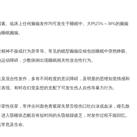
素。临床上任何癫痫发作均可发生于睡眠中。大约25%～30%的癫痫
为睡眠癫痫。
发精神不振或行为异常等。常见的眠型癫痫症候包括睡眠中突然睁眼、
他运动障碍，少数病例出现睡眠相关性攻击性行为。
性及混合性发作，多有不同程度的意识障碍，及明显的思维知觉情感和
症表现。有时在幻觉妄想的支配下可发生伤人自伤等暴力行为。
阵挛性痉挛，常伴尖叫面色青紫尿失禁舌咬伤口吐白沫或血沫，瞳孔散
，进入昏睡状态醒后有短时间的头昏烦躁疲乏，对发作过程不能回忆。
态常危及生命。