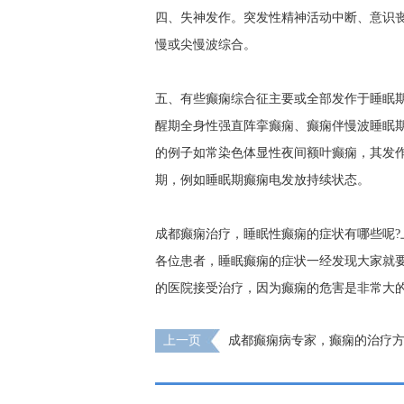
四、失神发作。突发性精神活动中断、意识丧
慢或尖慢波综合。
五、有些癫痫综合征主要或全部发作于睡眠
醒期全身性强直阵挛癫痫、癫痫伴慢波睡眠
的例子如常染色体显性夜间额叶癫痫，其发
期，例如睡眠期癫痫电发放持续状态。
成都癫痫治疗，睡眠性癫痫的症状有哪些呢
各位患者，睡眠癫痫的症状一经发现大家就
的医院接受治疗，因为癫痫的危害是非常大
上一页
成都癫痫病专家，癫痫的治疗方