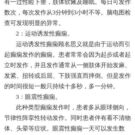
有一过性睑下垂，肢体软瘫及睡眠。每日可发作
数次，每次发作从3分钟到3小时不等。脑电图检
查可发现明显的异常。
2：运动诱发性癫痫。
运动诱发性癫痫顾名思义就是由于运动而引
起癫痫发作的癫痫。患者常常会因为起步或者起
立时发作，并且发作通常从一侧肢体开始发麻、
发紧、扭转或后屈、下肢强直而摔倒。但是发作
的时间很短一般只持续十多秒，多一分钟。
3：眼震性癫痫。
此种类型癫痫发作时，患者多从眼球侧向，
节律性阵挛性转动发作。同时患者伴有看不清物
体、头晕等症状。眼震性癫痫一天可以发生数