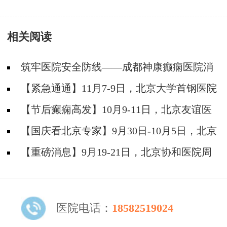
护理
相关阅读
筑牢医院安全防线——成都神康癫痫医院消
防安全培训纪实
【紧急通通】11月7-9日，北京大学首钢医院
神经内科胡颖教授亲临成都会诊，破解癫痫疑难
【节后癫痫高发】10月9-11日，北京友谊医
院陈葵博士免费会诊+治疗援助，破解癫痫难
【国庆看北京专家】9月30日-10月5日，北京
题！
天坛&首钢医院两大专家蓉城亲诊+癫痫大额救
【重磅消息】9月19-21日，北京协和医院周
助，速约！
祥琴教授成都领衔会诊，共筑全年龄段抗癫防
线！
医院电话：
18582519024