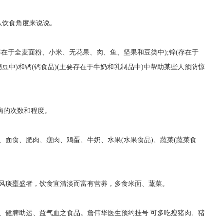
从饮食角度来说说。
存在于全麦面粉、小米、无花果、肉、鱼、坚果和豆类中);锌(存在于
豆中)和钙(钙食品)(主要存在于牛奶和乳制品中)中帮助某些人预防惊
病的次数和程度。
、面食、肥肉、瘦肉、鸡蛋、牛奶、水果(水果食品)、蔬菜(蔬菜食
属风痰壅盛者，饮食宜清淡而富有营养，多食米面、蔬菜。
、健脾助运、益气血之食品。
詹伟华医生预约挂号
可多吃瘦猪肉、猪