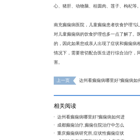
心、猪肝、动物脑、桂圆肉、莲子、枸杞等
南充癫痫病医院，儿童癫痫患者饮食护理?
对儿童癫痫病的饮食护理也多一点了解了。
的，因此如果您或亲人出现了症状和癫痫病
情况下，需要密切配合医生进行综合治疗，
害。
上一页
达州看癫痫病哪里好?癫痫病如
治疗?
相关阅读
达州看癫痫病哪里好?癫痫病如何进
成都癫痫治疗,癫痫住院治疗中怎么
重庆癫痫病研究所,症状性癫痫症状