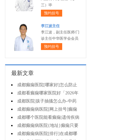
三）毕
预约挂号
李江波主任
李江波，副主任医师/门
诊主任中华医学会会员
预约挂号
最新文章
成都癫痫医院[哪家好]怎么防止
癫痫发作?
成都看癫痫哪家医院好「2026年
度公布」生活中容易被忽视的癫痫
成都医院|孩子抽搐怎么办-中药
诱因有哪些?
治疗癫痫可以治好吗?
成都癫痫病医院[网上挂号]癫痫
的日常护理要点有哪些?
成都哪个医院能看癫痫|遗传疾病
中有癫痫吗?
成都癫痫病医院{地址}癫痫只要
手术就能治好吗?
成都癫痫病医院[排行]在成都哪