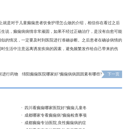
。
以上就是对于儿童癫痫患者饮食护理怎么做的介绍，相信你在看过之后
医生说，癫痫病病情非常顽固，如果不经过正确治疗，是没有自愈可能
相似的情况，一定要及时到医院进行准确诊断。之后患者在确诊病情的
同时生活中注意远离诱发疾病的因素，避免频繁发作给自己带来的伤
何进行药物
绵阳癫痫医院哪家好?癫痫病病因因素有哪些?
下一页
四川看癫痫哪家医院好?癫痫儿童冬
成都哪家专看癫痫病?癫痫检查事项
成都癫痫专治医院,良性癫痫病的症