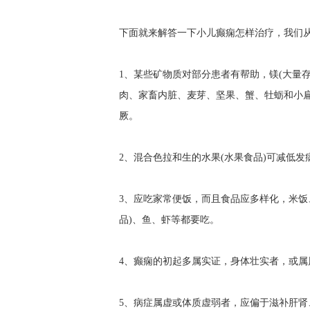
下面就来解答一下小儿癫痫怎样治疗，我们
1、某些矿物质对部分患者有帮助，镁(大量
肉、家畜内脏、麦芽、坚果、蟹、牡蛎和小扁
厥。
2、混合色拉和生的水果(水果食品)可减低发
3、应吃家常便饭，而且食品应多样化，米饭
品)、鱼、虾等都要吃。
4、癫痫的初起多属实证，身体壮实者，或
5、病症属虚或体质虚弱者，应偏于滋补肝肾