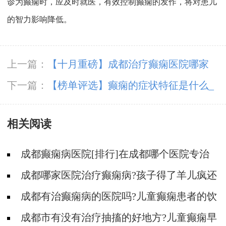
诊为癫痫时，应及时就医，有效控制癫痫的发作，将对患儿
的智力影响降低。
上一篇：
【十月重磅】成都治疗癫痫医院哪家
好-癫痫抽搐会影响儿童智力吗?
下一篇：
【榜单评选】癫痫的症状特征是什么_
成都靠谱的癫痫病医院?
相关阅读
成都癫痫病医院[排行]在成都哪个医院专治
儿童癫痫好?
成都哪家医院治疗癫痫病?孩子得了羊儿疯还
能治疗好吗?
成都有治癫痫病的医院吗?儿童癫痫患者的饮
食怎么调整?
成都市有没有治疗抽搐的好地方?儿童癫痫早