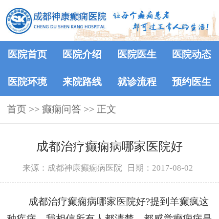
医院首页
医院介绍
医院医生
医院动态
医院环境
来院路线
就诊流程
预约医生
首页
>>
癫痫问答
>> 正文
成都治疗癫痫病哪家医院好
来源：成都神康癫痫病医院
日期：2017-08-02
成都治疗癫痫病哪家医院好?提到羊癫疯这
种疾病，我相信所有人都清楚，都感觉癫痫病是