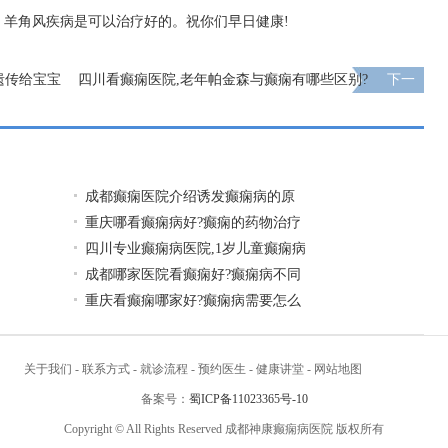
羊角风疾病是可以治疗好的。祝你们早日健康!
遗传给宝宝
四川看癫痫医院,老年帕金森与癫痫有哪些区别?
下一
页
成都癫痫医院介绍诱发癫痫病的原
重庆哪看癫痫病好?癫痫的药物治疗
四川专业癫痫病医院,1岁儿童癫痫病
成都哪家医院看癫痫好?癫痫病不同
重庆看癫痫哪家好?癫痫病需要怎么
关于我们
-
联系方式
-
就诊流程
-
预约医生
-
健康讲堂
-
网站地图
备案号：
蜀ICP备11023365号-10
Copyright © All Rights Reserved 成都神康癫痫病医院 版权所有