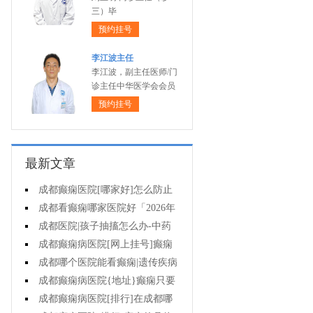
三）毕
预约挂号
李江波主任
李江波，副主任医师/门
诊主任中华医学会会员
预约挂号
最新文章
成都癫痫医院[哪家好]怎么防止
癫痫发作?
成都看癫痫哪家医院好「2026年
度公布」生活中容易被忽视的癫痫
成都医院|孩子抽搐怎么办-中药
诱因有哪些?
治疗癫痫可以治好吗?
成都癫痫病医院[网上挂号]癫痫
的日常护理要点有哪些?
成都哪个医院能看癫痫|遗传疾病
中有癫痫吗?
成都癫痫病医院{地址}癫痫只要
手术就能治好吗?
成都癫痫病医院[排行]在成都哪