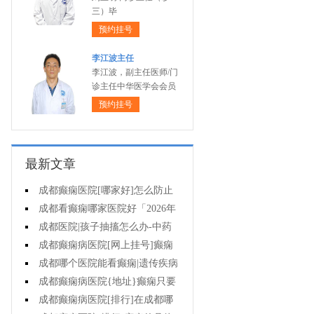
三）毕
预约挂号
李江波主任
李江波，副主任医师/门
诊主任中华医学会会员
预约挂号
最新文章
成都癫痫医院[哪家好]怎么防止
癫痫发作?
成都看癫痫哪家医院好「2026年
度公布」生活中容易被忽视的癫痫
成都医院|孩子抽搐怎么办-中药
诱因有哪些?
治疗癫痫可以治好吗?
成都癫痫病医院[网上挂号]癫痫
的日常护理要点有哪些?
成都哪个医院能看癫痫|遗传疾病
中有癫痫吗?
成都癫痫病医院{地址}癫痫只要
手术就能治好吗?
成都癫痫病医院[排行]在成都哪