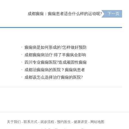
成都癫痫：癫痫患者适合什么样的运动呢?
下一页
癫痫病是如何形成的?怎样做好预防
成都癫痫病治疗:得了羊癫疯会影响
四川专业癫痫医院?造成顽固性癫痫
成都治癫痫病的医院？癫痫病患者
成都该怎么选择治疗癫痫的医院?
关于我们
-
联系方式
-
就诊流程
-
预约医生
-
健康讲堂
-
网站地图