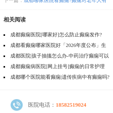
多久发作一次?
下一篇：
成都哪家医院看癫痫?癫痫对老年人有
什么危害?
相关阅读
成都癫痫医院[哪家好]怎么防止癫痫发作?
成都看癫痫哪家医院好「2026年度公布」生
活中容易被忽视的癫痫诱因有哪些?
成都医院|孩子抽搐怎么办-中药治疗癫痫可以
治好吗?
成都癫痫病医院[网上挂号]癫痫的日常护理
要点有哪些?
成都哪个医院能看癫痫|遗传疾病中有癫痫吗?
医院电话：
18582519024