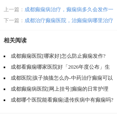
上一篇：
成都癫痫病治疗，癫痫病多久会发作一
次?
下一篇：
成都治疗癫痫医院，治癫痫病哪里治疗
很好呢?
相关阅读
成都癫痫医院[哪家好]怎么防止癫痫发作?
成都看癫痫哪家医院好「2026年度公布」生
活中容易被忽视的癫痫诱因有哪些?
成都医院|孩子抽搐怎么办-中药治疗癫痫可以
治好吗?
成都癫痫病医院[网上挂号]癫痫的日常护理
要点有哪些?
成都哪个医院能看癫痫|遗传疾病中有癫痫吗?